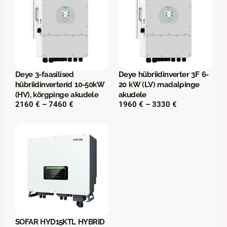
v
a
h
e
m
i
k
:
Deye 3-faasilised
Deye hübriidinverter 3F 6-
1
hübriidinverterid 10-50kW
20 kW (LV) madalpinge
0
(HV), kõrgpinge akudele
akudele
3
H
H
2160
€
–
7460
€
1960
€
–
3330
€
0
i
i
n
n
€
n
n
k
a
a
u
v
v
n
a
a
i
h
h
1
e
e
9
m
m
9
i
i
0
k
k
:
:
SOFAR HYD15KTL HYBRID
€