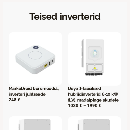
Teised inverterid
Page
Page
MarkeDroid börsimoodul,
Deye 1-faasilised
inverteri juhtseade
hübriidinverterid 6-10 kW
248
€
(LV), madalpinge akudele
H
1030
€
–
1990
€
i
n
n
a