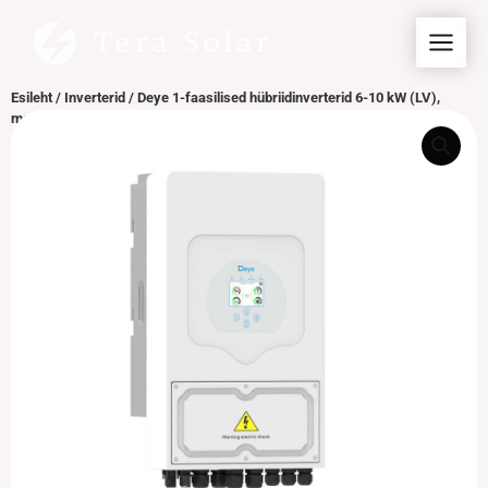
Skip
to
content
Esileht
/
Inverterid
/ Deye 1-faasilised hübriidinverterid 6-10 kW (LV),
madalpinge akudele