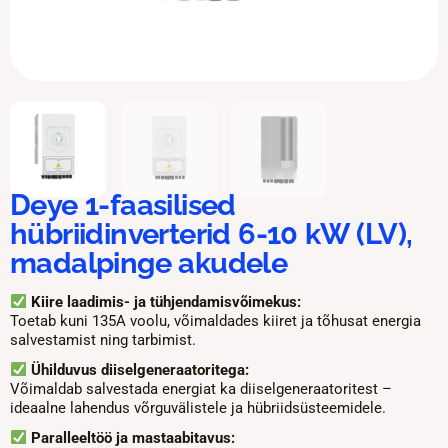
Deye 1-faasilised
hübriidinverterid 6-10 kW (LV),
madalpinge akudele
Kiire laadimis- ja tühjendamisvõimekus:
Toetab kuni 135A voolu, võimaldades kiiret ja tõhusat energia
salvestamist ning tarbimist.
Ühilduvus diiselgeneraatoritega:
Võimaldab salvestada energiat ka diiselgeneraatoritest –
ideaalne lahendus võrguvälistele ja hübriidsüsteemidele.
Paralleeltöö ja mastaabitavus: