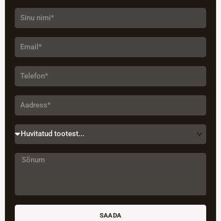
N
i
m
i
E
m
a
i
T
l
e
l
e
A
f
a
o
d
n
r
H
e
u
s
v
s
i
S
t
õ
a
n
t
u
u
m
d
t
SAADA