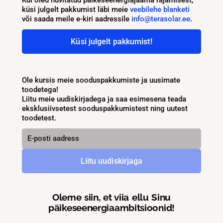
Kui oled huvitatud päikeseenergiajaama rajamisest,
küsi julgelt pakkumist läbi meie
veebilehe blanketi
või saada meile e-kiri aadressile
info@terasolar.ee
.
Küsi julgelt pakkumist!
Ole kursis meie sooduspakkumiste ja uusimate
toodetega!
Liitu meie uudiskirjadega ja saa esimesena teada
eksklusiivsetest sooduspakkumistest ning uutest
toodetest.
Oleme siin, et viia ellu Sinu
päikeseenergiaambitsioonid!